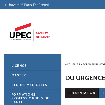
Université Paris-Est Créteil
Aller au contenu
Navigation
Accès directs
Recherche
Navigation secondaire
ACCUEIL FR
›
FORMATION
›
FO
LICENCE
MASTER
DU URGENCE
ETUDES MÉDICALES
PRÉSENTATION
E
FORMATIONS
PROFESSIONNELS DE
SANTÉ