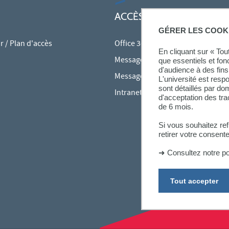
ACCÈS RAPIDES
GÉRER LES COOK
 / Plan d'accès
Office 365
En cliquant sur « To
Messagerie des personnels
que essentiels et fon
d'audience à des fins 
Messagerie étudiante
L'université est resp
sont détaillés par d
Intranet des personnels
d'acceptation des tr
de 6 mois.
Si vous souhaitez re
retirer votre consent
➜
Consultez notre po
Tout accepter