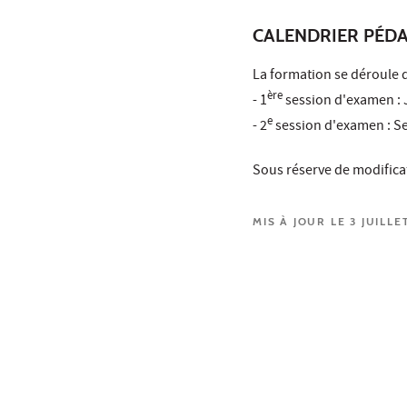
CALENDRIER PÉD
La formation se déroule d
ère
- 1
session d'examen : 
e
- 2
session d'examen : S
Sous réserve de modifica
MIS À JOUR LE 3 JUILLE