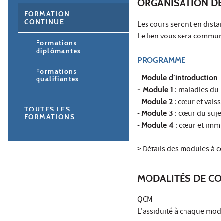
ORGANISATION D
FORMATION
CONTINUE
Les cours seront en dista
Le lien vous sera commun
Formations
diplômantes
PROGRAMME
Formations
-
Module d’introduction
qualifiantes
- Module 1
: maladies du
-
Module 2
: cœur et vais
TOUTES LES
-
Module 3
: cœur du suj
FORMATIONS
-
Module 4
: cœur et imm
> Détails des modules à c
MODALITÉS DE C
QCM
L'assiduité à chaque modu