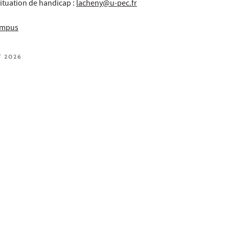
ituation de handicap :
lacheny@u-pec.fr
campus
T 2026