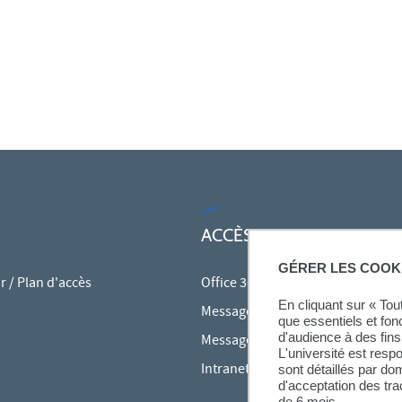
ACCÈS RAPIDES
GÉRER LES COOK
 / Plan d'accès
Office 365
En cliquant sur « To
Messagerie des personnels
que essentiels et fon
d'audience à des fins 
Messagerie étudiante
L'université est resp
Intranet des personnels
sont détaillés par d
d'acceptation des tr
de 6 mois.