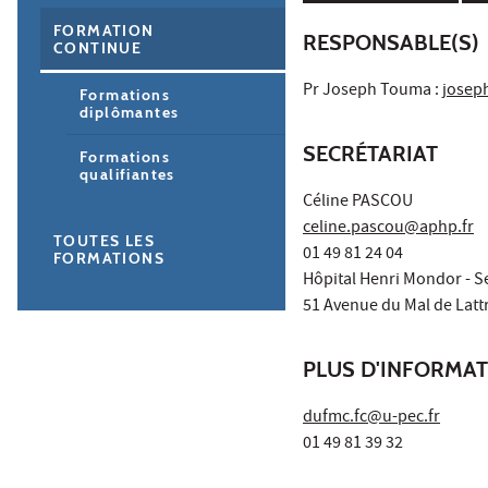
FORMATION
RESPONSABLE(S)
CONTINUE
Pr Joseph Touma :
josep
Formations
diplômantes
SECRÉTARIAT
Formations
qualifiantes
Céline PASCOU
celine.pascou@aphp.fr
TOUTES LES
01 49 81 24 04
FORMATIONS
Hôpital Henri Mondor - Se
51 Avenue du Mal de Latt
PLUS D'INFORMA
dufmc.fc@u-pec.fr
01 49 81 39 32