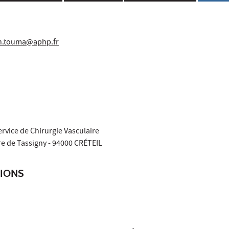
h.touma@aphp.fr
rvice de Chirurgie Vasculaire
re de Tassigny - 94000 CRÉTEIL
TIONS