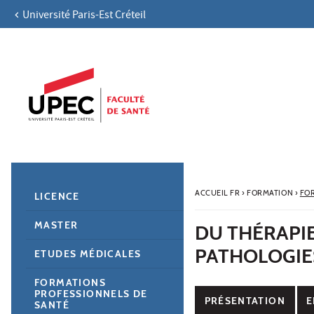
Université Paris-Est Créteil
Aller au contenu
Navigation
Accès directs
Recherche
Navigation secondaire
ACCUEIL FR
›
FORMATION
›
FO
LICENCE
MASTER
DU THÉRAPI
PATHOLOGIE
ETUDES MÉDICALES
FORMATIONS
PROFESSIONNELS DE
PRÉSENTATION
E
SANTÉ