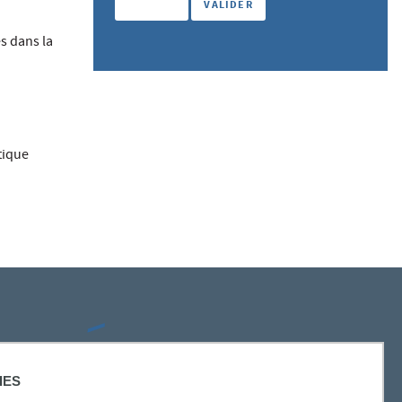
s dans la
tique
SUIVEZ-NOUS
IES