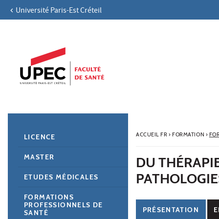
Université Paris-Est Créteil
Aller au contenu
Navigation
Accès directs
Recherche
Navigation secondaire
ACCUEIL FR
›
FORMATION
›
FO
LICENCE
MASTER
DU THÉRAPI
PATHOLOGIE
ETUDES MÉDICALES
FORMATIONS
PROFESSIONNELS DE
PRÉSENTATION
E
SANTÉ