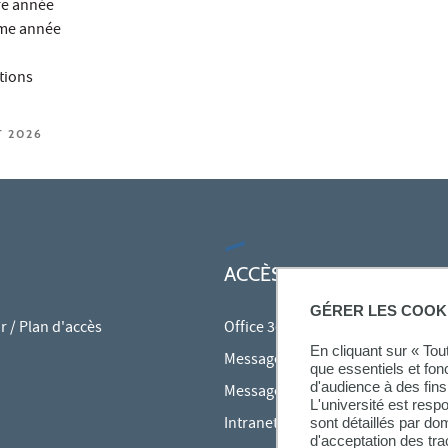
re année
 2ème année
tions
T 2026
ACCÈS RAPIDES
GÉRER LES COOK
 / Plan d'accès
Office 365
En cliquant sur « To
Messagerie des personnels
que essentiels et fon
d'audience à des fins 
Messagerie étudiante
L'université est resp
Intranet des personnels
sont détaillés par d
d'acceptation des tr