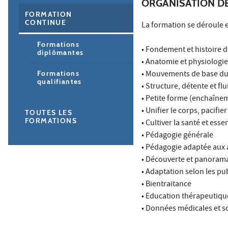
ORGANISATION D
FORMATION
CONTINUE
La formation se déroule 
Formations
• Fondement et histoire d
diplômantes
• Anatomie et physiologie
• Mouvements de base du 
Formations
qualifiantes
• Structure, détente et flu
• Petite forme (enchaîne
• Unifier le corps, pacifie
TOUTES LES
FORMATIONS
• Cultiver la santé et ess
• Pédagogie générale
• Pédagogie adaptée aux
• Découverte et panorama
• Adaptation selon les pub
• Bientraitance
• Education thérapeutiqu
• Données médicales et sc