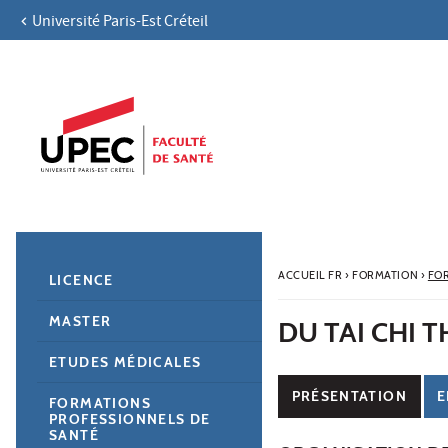
Université Paris-Est Créteil
Aller au contenu
Navigation
Accès directs
Recherche
Navigation secondaire
ACCUEIL FR
›
FORMATION
›
FO
LICENCE
MASTER
DU TAI CHI 
ETUDES MÉDICALES
PRÉSENTATION
E
FORMATIONS
PROFESSIONNELS DE
SANTÉ