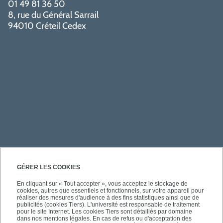
01 49 81 36 50
8, rue du Général Sarrail
94010 Créteil Cedex
PRATIQUE
GÉRER LES COOKIES
En cliquant sur « Tout accepter », vous acceptez le stockage de
cookies, autres que essentiels et fonctionnels, sur votre appareil pour
ACCÈS RAPIDES
réaliser des mesures d'audience à des fins statistiques ainsi que de
publicités (cookies Tiers). L'université est responsable de traitement
pour le site Internet. Les cookies Tiers sont détaillés par domaine
dans nos mentions légales. En cas de refus ou d'acceptation des