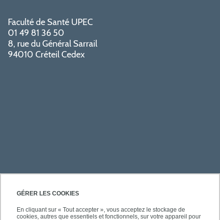
Faculté de Santé UPEC
01 49 81 36 50
8, rue du Général Sarrail
94010 Créteil Cedex
PRATIQUE
GÉRER LES COOKIES
En cliquant sur « Tout accepter », vous acceptez le stockage de
cookies, autres que essentiels et fonctionnels, sur votre appareil pour