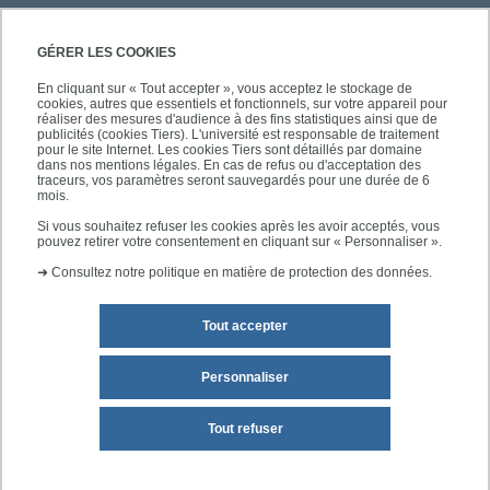
PRATIQUE
GÉRER LES COOKIES
En cliquant sur « Tout accepter », vous acceptez le stockage de
cookies, autres que essentiels et fonctionnels, sur votre appareil pour
ACCÈS RAPIDES
réaliser des mesures d'audience à des fins statistiques ainsi que de
publicités (cookies Tiers). L'université est responsable de traitement
pour le site Internet. Les cookies Tiers sont détaillés par domaine
dans nos mentions légales. En cas de refus ou d'acceptation des
traceurs, vos paramètres seront sauvegardés pour une durée de 6
mois.
SUIVEZ-NOUS
Si vous souhaitez refuser les cookies après les avoir acceptés, vous
pouvez retirer votre consentement en cliquant sur « Personnaliser ».
➜
Consultez notre politique en matière de protection des données.
Tout accepter
Personnaliser
Mentions légales
Plan du site
Tout refuser
Accessibilité des sites de l'UPEC : non conforme