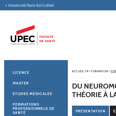
Université Paris-Est Créteil
Aller au contenu
Navigation
Accès directs
Recherche
Navigation secondaire
ACCUEIL FR
›
FORMATION
›
FO
LICENCE
MASTER
DU NEUROMO
THÉORIE À L
ETUDES MÉDICALES
FORMATIONS
PROFESSIONNELS DE
PRÉSENTATION
E
SANTÉ