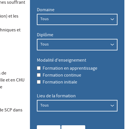
nes souffrant
Domaine
on) et les
chniques et
Diplôme
Modalité d'enseignement
Formation en apprentissage
s de
Formation continue
lle et en CHU
Formation initiale
ue
Lieu de la formation
 de SCP dans