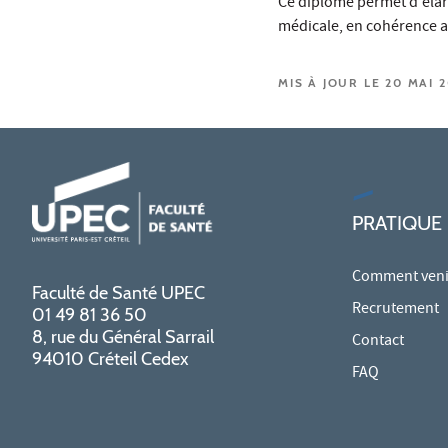
Ce diplôme permet d'élar
médicale, en cohérence av
MIS À JOUR LE 20 MAI 
PRATIQUE
Comment venir
Faculté de Santé UPEC
Recrutement
01 49 81 36 50
8, rue du Général Sarrail
Contact
94010 Créteil Cedex
FAQ