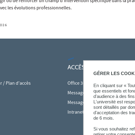
gir ou de renforcer un champ d'intervention spécifique dans la pra
ec les évolutions professionnelles.
2026
ACCÈS RAPIDES
GÉRER LES COOK
 / Plan d'accès
Office 365
En cliquant sur « To
que essentiels et fon
Messagerie des personnels
d'audience à des fins 
L'université est resp
Messagerie étudiante
sont détaillés par d
Intranet des personnels
d'acceptation des tr
de 6 mois.
Si vous souhaitez re
retirer votre consent