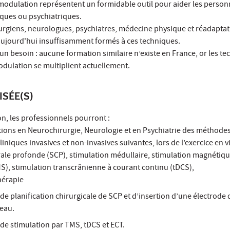
odulation représentent un formidable outil pour aider les person
ques ou psychiatriques.
rgiens, neurologues, psychiatres, médecine physique et réadaptati
aujourd'hui insuffisamment formés à ces techniques.
 besoin : aucune formation similaire n’existe en France, or les te
odulation se multiplient actuellement.
ISÉE(S)
ion, les professionnels pourront :
ations en Neurochirurgie, Neurologie et en Psychiatrie des méthode
niques invasives et non-invasives suivantes, lors de l’exercice en vi
rale profonde (SCP), stimulation médullaire, stimulation magnétiq
S), stimulation transcrânienne à courant continu (tDCS),
hérapie
de planification chirurgicale de SCP et d’insertion d’une électrode
eau.
 de stimulation par TMS, tDCS et ECT.