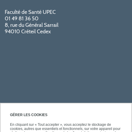
Faculté de Santé UPEC
01 49 81 36 50
8, rue du Général Sarrail
94010 Créteil Cedex
PRATIQUE
GÉRER LES COOKIES
En cliquant sur « Tout accepter », vous acceptez le stockage de
cookies, autres que essentiels et fonctionnels, sur votre appareil pour
ACCÈS RAPIDES