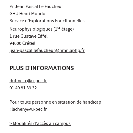
Pr Jean Pascal Le Faucheur
GHU Henri Mondor
Service d’Explorations Fonctionnelles
er
Neurophysiologiques (1
étage)
1 rue Gustave Eiffel
94000 Créteil
jean-pascal.lefaucheur@hmn.aphp.fr
PLUS D'INFORMATIONS
dufmc.fc@u-pec.fr
01 49 81 39 32
Pour toute personne en situation de handicap
:
lacheny@u-pec.fr
> Modalités d'accès au campus