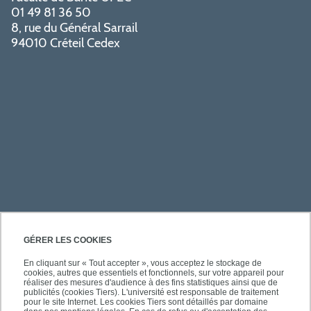
01 49 81 36 50
8, rue du Général Sarrail
94010 Créteil Cedex
PRATIQUE
GÉRER LES COOKIES
En cliquant sur « Tout accepter », vous acceptez le stockage de
cookies, autres que essentiels et fonctionnels, sur votre appareil pour
ACCÈS RAPIDES
réaliser des mesures d'audience à des fins statistiques ainsi que de
publicités (cookies Tiers). L'université est responsable de traitement
pour le site Internet. Les cookies Tiers sont détaillés par domaine