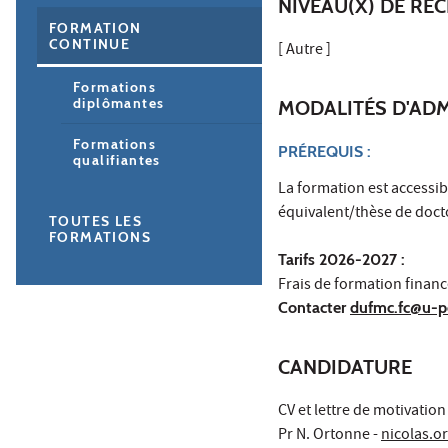
NIVEAU(X) DE RE
FORMATION
CONTINUE
[ Autre ]
Formations
diplômantes
MODALITÉS D'AD
Formations
PRÉREQUIS :
qualifiantes
La formation est accessi
équivalent/thèse de doct
TOUTES LES
FORMATIONS
Tarifs 2026-2027 :
Frais de formation finance
Contacter
dufmc.fc@u-pe
CANDIDATURE
CV et lettre de motivation 
Pr N. Ortonne -
nicolas.