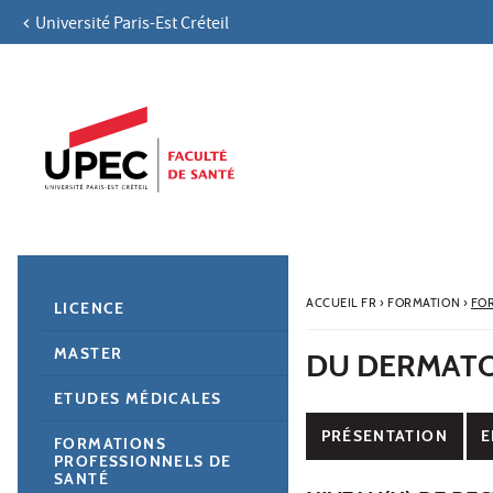
Université Paris-Est Créteil
Aller au contenu
Navigation
Accès directs
Recherche
Navigation secondaire
ACCUEIL FR
›
FORMATION
›
FO
LICENCE
MASTER
DU DERMAT
ETUDES MÉDICALES
PRÉSENTATION
E
FORMATIONS
PROFESSIONNELS DE
SANTÉ