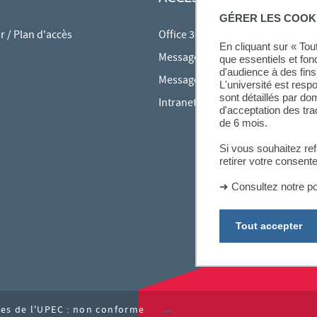
GÉRER LES COOK
 / Plan d'accès
Office 365
En cliquant sur « To
Messagerie des personnels
que essentiels et fon
d'audience à des fins 
Messagerie étudiante
L'université est resp
sont détaillés par d
Intranet des personnels
d'acceptation des tr
de 6 mois.
Si vous souhaitez re
retirer votre consent
➜
Consultez notre po
Tout accepter
ites de l'UPEC : non conforme