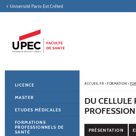
Université Paris-Est Créteil
Aller au contenu
Navigation
Accès directs
Recherche
Navigation secondaire
ACCUEIL FR
›
FORMATION
›
FO
LICENCE
MASTER
DU CELLULE 
PROFESSIONN
ETUDES MÉDICALES
FORMATIONS
PROFESSIONNELS DE
PRÉSENTATION
E
SANTÉ