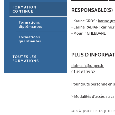
FORMATION
RESPONSABLE(S)
CONTINUE
- Karine GROS :
karine.gr
Formations
diplômantes
- Carine RADIAN :
carine.
- Mounir GHEBDANE
Formations
qualifiantes
PLUS D'INFORMA
TOUTES LES
FORMATIONS
dufmc.fc@u-pec.fr
01 49 81 39 32
Pour toute personne en s
> Modalités d'accès au 
MIS À JOUR LE 10 JUILL