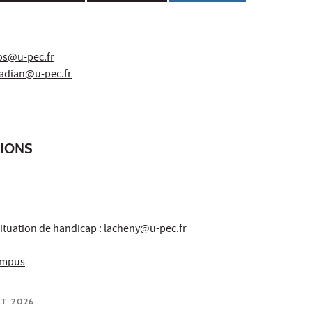
os@u-pec.fr
radian@u-pec.fr
TIONS
ituation de handicap :
lacheny@u-pec.fr
campus
ET 2026