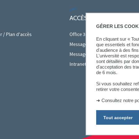
ACCÈS RAPIDES
GÉRER LES COOK
 / Plan d'accès
Office 365
En cliquant sur « To
Messagerie des personnels
que essentiels et fon
d'audience à des fins 
Messagerie étudiante
L'université est resp
sont détaillés par d
Intranet des personnels
d'acceptation des tr
de 6 mois.
Si vous souhaitez re
retirer votre consent
➜
Consultez notre po
Tout accepter