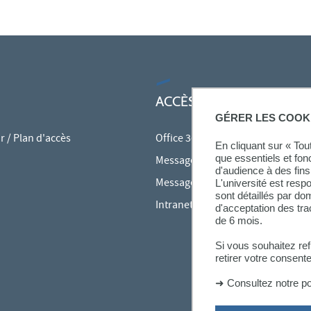
ACCÈS RAPIDES
GÉRER LES COOK
 / Plan d'accès
Office 365
En cliquant sur « To
que essentiels et fon
Messagerie des personnels
d'audience à des fins 
Messagerie étudiante
L'université est resp
sont détaillés par d
Intranet des personnels
d'acceptation des tr
de 6 mois.
Si vous souhaitez re
retirer votre consent
➜
Consultez notre po