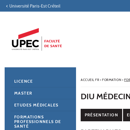
Université Paris-Est Créteil
Aller au contenu
Navigation
Accès directs
Recherche
Navigation secondaire
ACCUEIL FR
›
FORMATION
›
FO
LICENCE
MASTER
DIU MÉDECI
ETUDES MÉDICALES
PRÉSENTATION
E
FORMATIONS
PROFESSIONNELS DE
SANTÉ