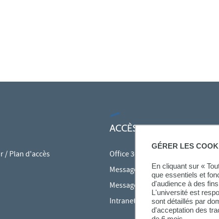
ACCÈS RAPIDES
GÉRER LES COOK
 / Plan d'accès
Office 365
En cliquant sur « To
Messagerie des personnels
que essentiels et fon
d'audience à des fins 
Messagerie étudiante
L'université est resp
Intranet des personnels
sont détaillés par d
d'acceptation des tr
de 6 mois.