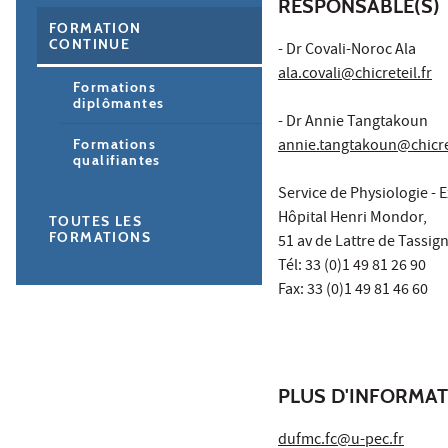
RESPONSABLE(S)
FORMATION
CONTINUE
- Dr Covali-Noroc Ala
ala.covali@chicreteil.fr
Formations
diplômantes
- Dr Annie Tangtakoun
annie.tangtakoun@chicret
Formations
qualifiantes
Service de Physiologie - 
Hôpital Henri Mondor,
TOUTES LES
FORMATIONS
51 av de Lattre de Tassign
Tél: 33 (0)1 49 81 26 90
Fax: 33 (0)1 49 81 46 60
PLUS D'INFORMA
dufmc.fc@u-pec.fr