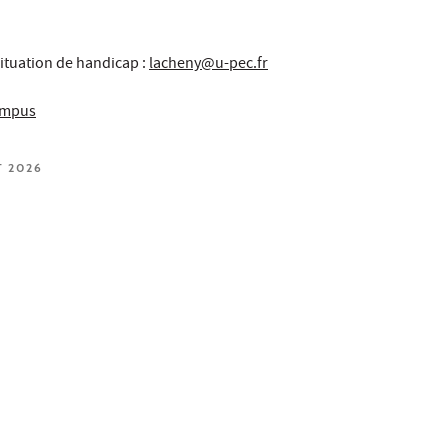
ituation de handicap :
lacheny@u-pec.fr
campus
T 2026