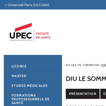
Université Paris-Est Créteil
Aller au contenu
Navigation
Accès directs
Recherche
Navigation secondaire
ACCUEIL FR
›
FORMATION
›
FO
LICENCE
MASTER
DIU LE SOMM
ETUDES MÉDICALES
PRÉSENTATION
E
FORMATIONS
PROFESSIONNELS DE
SANTÉ