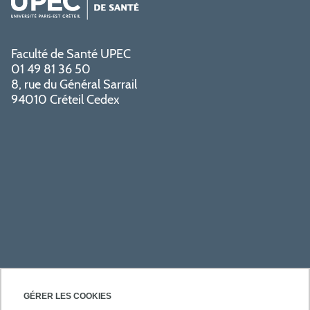
Faculté de Santé UPEC
01 49 81 36 50
8, rue du Général Sarrail
94010 Créteil Cedex
PRATIQUE
GÉRER LES COOKIES