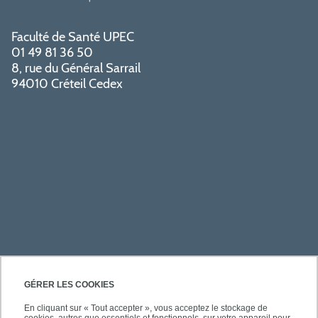
Faculté de Santé UPEC
01 49 81 36 50
8, rue du Général Sarrail
94010 Créteil Cedex
PRATIQUE
GÉRER LES COOKIES
En cliquant sur « Tout accepter », vous acceptez le stockage de