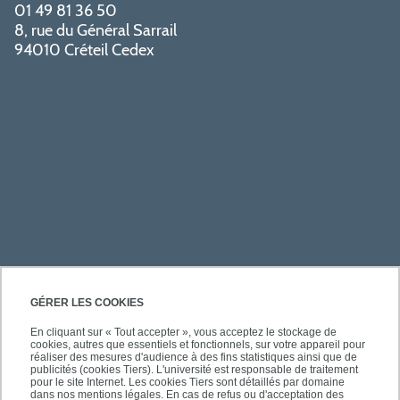
01 49 81 36 50
8, rue du Général Sarrail
94010 Créteil Cedex
PRATIQUE
GÉRER LES COOKIES
En cliquant sur « Tout accepter », vous acceptez le stockage de
cookies, autres que essentiels et fonctionnels, sur votre appareil pour
ACCÈS RAPIDES
réaliser des mesures d'audience à des fins statistiques ainsi que de
publicités (cookies Tiers). L'université est responsable de traitement
pour le site Internet. Les cookies Tiers sont détaillés par domaine
dans nos mentions légales. En cas de refus ou d'acceptation des