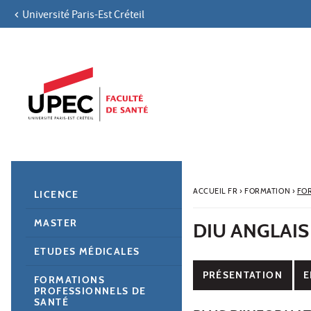
Université Paris-Est Créteil
Aller au contenu
Navigation
Accès directs
Recherche
Navigation secondaire
ACCUEIL FR
›
FORMATION
›
FO
LICENCE
MASTER
DIU ANGLAIS
ETUDES MÉDICALES
PRÉSENTATION
E
FORMATIONS
PROFESSIONNELS DE
SANTÉ