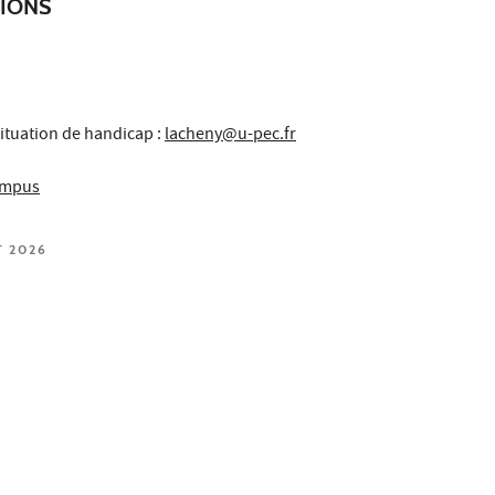
TIONS
ituation de handicap :
lacheny@u-pec.fr
campus
T 2026