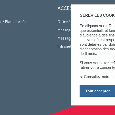
ACCÈS RAPIDES
GÉRER LES COOK
 / Plan d'accès
Office 365
En cliquant sur « To
Messagerie des personnels
que essentiels et fon
d'audience à des fins 
Messagerie étudiante
L'université est resp
sont détaillés par d
Intranet des personnels
d'acceptation des tr
de 6 mois.
Si vous souhaitez re
retirer votre consent
➜
Consultez notre po
Tout accepter