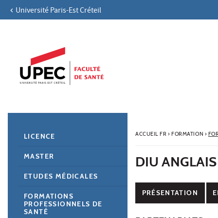
Université Paris-Est Créteil
Aller au contenu
Navigation
Accès directs
Recherche
Navigation secondaire
ACCUEIL FR
›
FORMATION
›
FO
LICENCE
MASTER
DIU ANGLAIS
ETUDES MÉDICALES
PRÉSENTATION
E
FORMATIONS
PROFESSIONNELS DE
SANTÉ