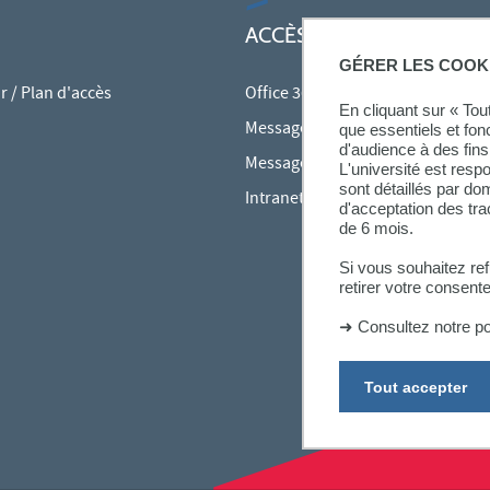
ACCÈS RAPIDES
GÉRER LES COOK
 / Plan d'accès
Office 365
En cliquant sur « To
Messagerie des personnels
que essentiels et fon
d'audience à des fins 
Messagerie étudiante
L'université est resp
sont détaillés par d
Intranet des personnels
d'acceptation des tr
de 6 mois.
Si vous souhaitez re
retirer votre consent
➜
Consultez notre po
Tout accepter