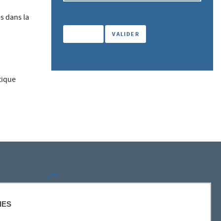
s dans la
tique
SUIVEZ-NOUS
IES