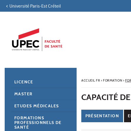
Université Paris-Est Créteil
Aller au contenu
Navigation
Accès directs
Recherche
Navigation secondaire
ACCUEIL FR
›
FORMATION
›
FO
LICENCE
MASTER
CAPACITÉ D
ETUDES MÉDICALES
PRÉSENTATION
E
FORMATIONS
PROFESSIONNELS DE
SANTÉ