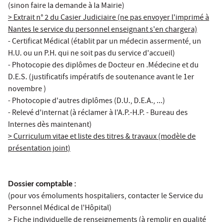
(sinon faire la demande à la Mairie)
> Extrait n° 2 du Casier Judiciaire (ne pas envoyer l'imprimé à
Nantes le service du personnel enseignant s'en chargera)
- Certificat Médical (établit par un médecin assermenté, un
H.U. ou un P.H. qui ne soit pas du service d'accueil)
- Photocopie des diplômes de Docteur en .Médecine et du
D.E.S. (justificatifs impératifs de soutenance avant le 1er
novembre )
- Photocopie d'autres diplômes (D.U., D.E.A., ...)
- Relevé d'internat (à réclamer à l'A.P.-H.P. - Bureau des
Internes dès maintenant)
> Curriculum vitae et liste des titres & travaux (modèle de
présentation joint)
Dossier comptable :
(pour vos émoluments hospitaliers, contacter le Service du
Personnel Médical de l'Hôpital)
> Fiche individuelle de renseignements (à remplir en qualité