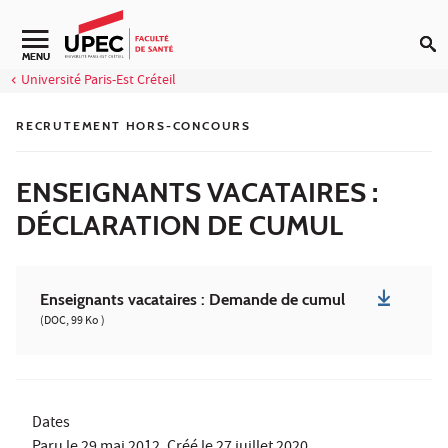
Aller au contenu
Navigation secondaire
MENU
Université Paris-Est Créteil
RECRUTEMENT HORS-CONCOURS
ENSEIGNANTS VACATAIRES :
DÉCLARATION DE CUMUL
Enseignants vacataires : Demande de cumul
(DOC, 99 Ko )
Dates
Paru le
29 mai 2012
, Créé le
27 juillet 2020