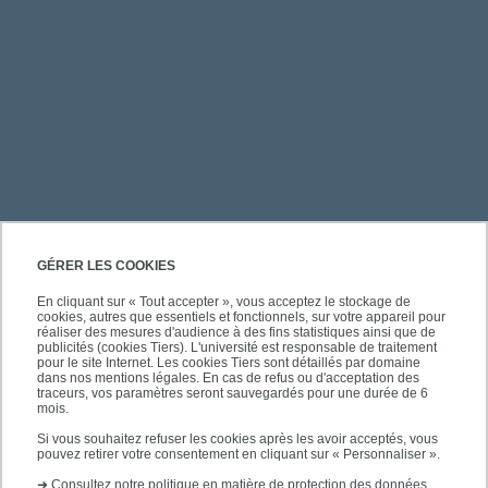
PRATIQUE
GÉRER LES COOKIES
En cliquant sur « Tout accepter », vous acceptez le stockage de
cookies, autres que essentiels et fonctionnels, sur votre appareil pour
ACCÈS RAPIDES
réaliser des mesures d'audience à des fins statistiques ainsi que de
publicités (cookies Tiers). L'université est responsable de traitement
pour le site Internet. Les cookies Tiers sont détaillés par domaine
dans nos mentions légales. En cas de refus ou d'acceptation des
traceurs, vos paramètres seront sauvegardés pour une durée de 6
mois.
SUIVEZ-NOUS
Si vous souhaitez refuser les cookies après les avoir acceptés, vous
pouvez retirer votre consentement en cliquant sur « Personnaliser ».
➜
Consultez notre politique en matière de protection des données.