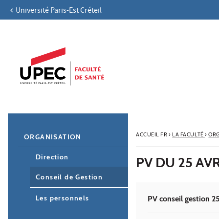
Université Paris-Est Créteil
Aller au contenu
Navigation
Accès directs
Recherche
Navigation secondaire
ACCUEIL FR
›
LA FACULTÉ
›
ORG
ORGANISATION
Direction
PV DU 25 AVR
Conseil de Gestion
Les personnels
PV conseil gestion 2