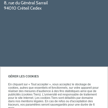
8, rue du Général Sarrail
94010 Créteil Cedex
PRATIQUE
GÉRER LES COOKIES
En cliquant sur « Tout accepter », vous acceptez le stockage de
cookies, autres que essentiels et fonctionnels, sur votre appareil pour
ACCÈS RAPIDES
réaliser des mesures d'audience à des fins statistiques ainsi que de
publicités (cookies Tiers). L'université est responsable de traitement
pour le site Internet. Les cookies Tiers sont détaillés par domaine
dans nos mentions légales. En cas de refus ou d'acceptation des
traceurs, vos paramètres seront sauvegardés pour une durée de 6