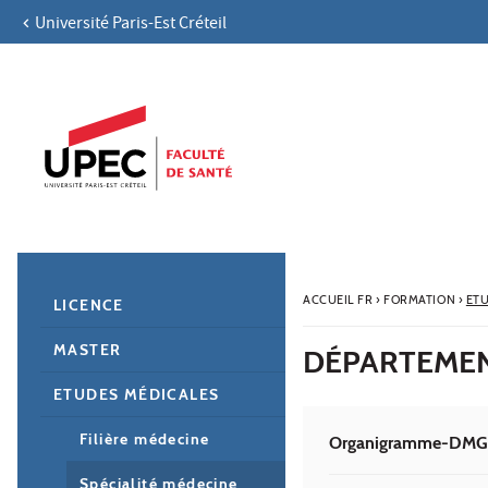
Université Paris-Est Créteil
Aller au contenu
Navigation
Accès directs
Recherche
Navigation secondaire
ACCUEIL FR
›
FORMATION
›
ET
LICENCE
MASTER
DÉPARTEMENT
ETUDES MÉDICALES
Filière médecine
Organigramme-DMG
Spécialité médecine