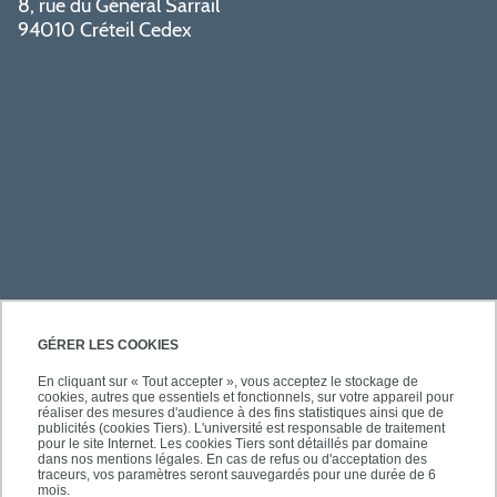
8, rue du Général Sarrail
94010 Créteil Cedex
PRATIQUE
GÉRER LES COOKIES
En cliquant sur « Tout accepter », vous acceptez le stockage de
cookies, autres que essentiels et fonctionnels, sur votre appareil pour
ACCÈS RAPIDES
réaliser des mesures d'audience à des fins statistiques ainsi que de
publicités (cookies Tiers). L'université est responsable de traitement
pour le site Internet. Les cookies Tiers sont détaillés par domaine
dans nos mentions légales. En cas de refus ou d'acceptation des
traceurs, vos paramètres seront sauvegardés pour une durée de 6
mois.