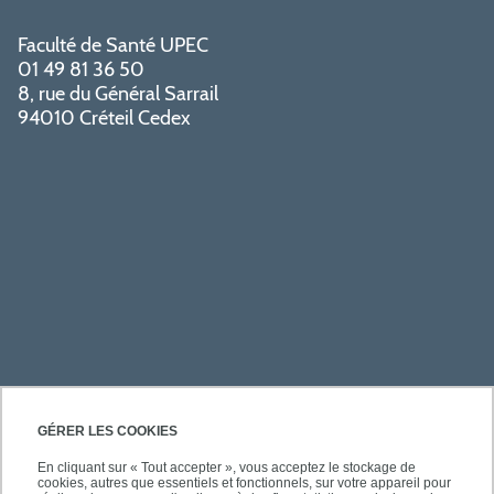
Faculté de Santé UPEC
01 49 81 36 50
8, rue du Général Sarrail
94010 Créteil Cedex
PRATIQUE
GÉRER LES COOKIES
En cliquant sur « Tout accepter », vous acceptez le stockage de
cookies, autres que essentiels et fonctionnels, sur votre appareil pour
ACCÈS RAPIDES