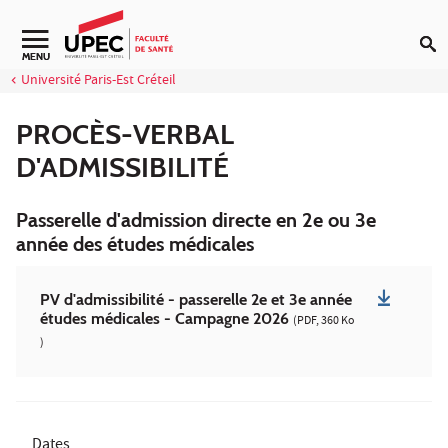
Aller au contenu
Navigation secondaire
MENU
Université Paris-Est Créteil
PROCÈS-VERBAL
D'ADMISSIBILITÉ
Passerelle d'admission directe en 2e ou 3e
année des études médicales
PV d'admissibilité - passerelle 2e et 3e année
études médicales - Campagne 2026
(PDF, 360 Ko
)
Dates