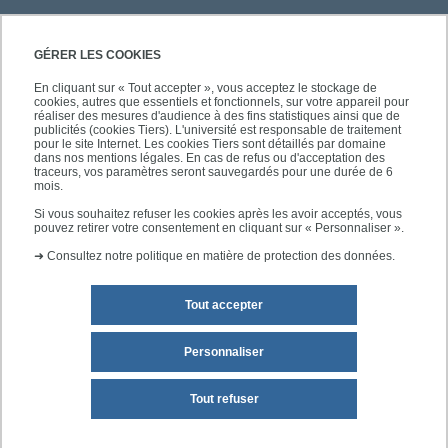
PRATIQUE
GÉRER LES COOKIES
En cliquant sur « Tout accepter », vous acceptez le stockage de
cookies, autres que essentiels et fonctionnels, sur votre appareil pour
ACCÈS RAPIDES
réaliser des mesures d'audience à des fins statistiques ainsi que de
publicités (cookies Tiers). L'université est responsable de traitement
pour le site Internet. Les cookies Tiers sont détaillés par domaine
dans nos mentions légales. En cas de refus ou d'acceptation des
traceurs, vos paramètres seront sauvegardés pour une durée de 6
mois.
SUIVEZ-NOUS
Si vous souhaitez refuser les cookies après les avoir acceptés, vous
pouvez retirer votre consentement en cliquant sur « Personnaliser ».
➜
Consultez notre politique en matière de protection des données.
Tout accepter
Personnaliser
Mentions légales
Plan du site
Tout refuser
Accessibilité des sites de l'UPEC : non conforme