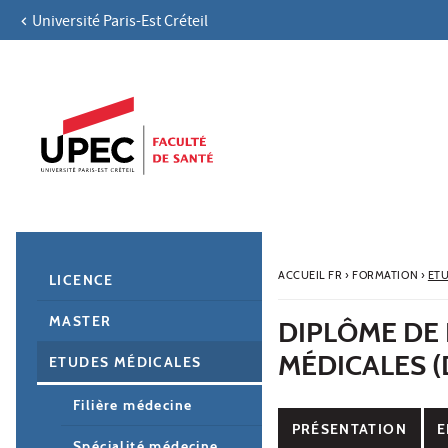
Université Paris-Est Créteil
Aller au contenu
Navigation
Accès directs
Recherche
Navigation secondaire
ACCUEIL FR
›
FORMATION
›
ET
LICENCE
MASTER
DIPLÔME DE
MÉDICALES 
ETUDES MÉDICALES
Filière médecine
PRÉSENTATION
E
Spécialité médecine