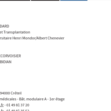
AUDARD
et Transplantation
rsitaire Henri Mondor/Albert Chenevier
LECORVOISIER
SBIDIAN
 94000 Créteil
édicales - Bât. modulaire A - 1er étage
fr
- 01 49 81 37 20