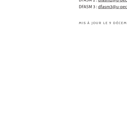
DFASM 2 :
dfasm2@u-pec.
DFASM 3 :
dfasm3@u-pec.
MIS À JOUR LE 9 DÉCE