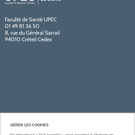
Faculté de Santé UPEC
01 49 81 36 50
8, rue du Général Sarrail
94010 Créteil Cedex
PRATIQUE
GÉRER LES COOKIES