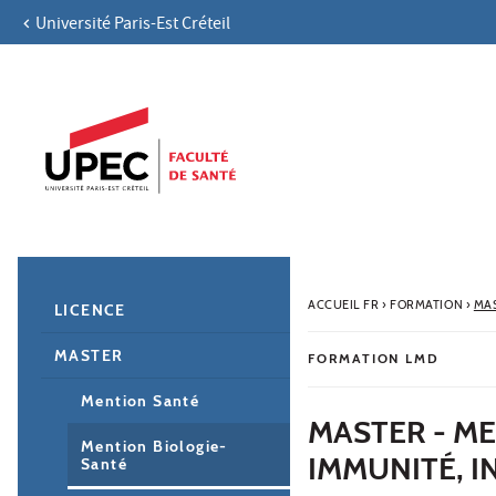
Université Paris-Est Créteil
Aller au contenu
Navigation
Accès directs
Recherche
Navigation secondaire
ACCUEIL FR
›
FORMATION
›
MA
LICENCE
MASTER
FORMATION LMD
Mention Santé
MASTER - M
Mention Biologie-
IMMUNITÉ, I
Santé