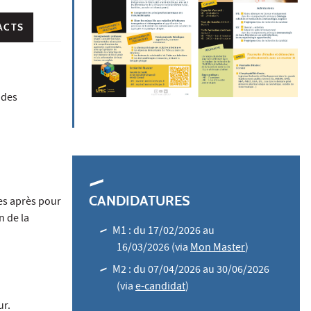
ACTS
 des
CANDIDATURES
es après pour
n de la
M1 : du 17/02/2026 au
16/03/2026 (via
Mon Master
)
M2 : du 07/04/2026 au 30/06/2026
(via
e-candidat
)
ur.