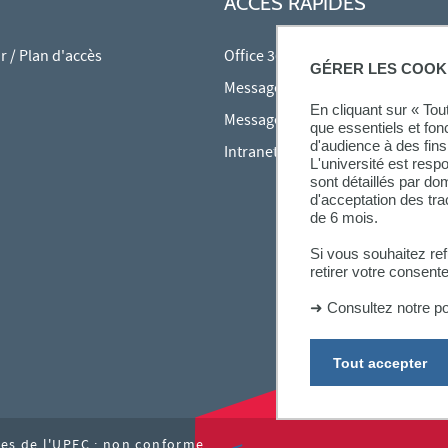
ACCÈS RAPIDES
 / Plan d'accès
Office 365
GÉRER LES COOK
Messagerie des personnels
En cliquant sur « To
Messagerie étudiante
que essentiels et fon
d'audience à des fins 
Intranet des personnels
L'université est resp
sont détaillés par d
d'acceptation des tr
de 6 mois.
Si vous souhaitez re
retirer votre consent
➜
Consultez notre po
Tout accepter
ites de l'UPEC : non conforme