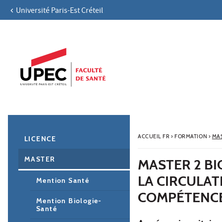
Université Paris-Est Créteil
Aller au contenu
Navigation
Accès directs
Recherche
Navigation secondaire
ACCUEIL FR
›
FORMATION
›
MA
LICENCE
MASTER
MASTER 2 B
LA CIRCULAT
Mention Santé
COMPÉTENC
Mention Biologie-
Santé