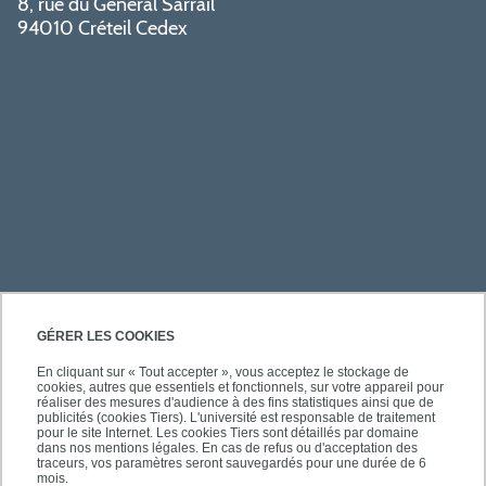
8, rue du Général Sarrail
94010 Créteil Cedex
PRATIQUE
GÉRER LES COOKIES
En cliquant sur « Tout accepter », vous acceptez le stockage de
cookies, autres que essentiels et fonctionnels, sur votre appareil pour
ACCÈS RAPIDES
réaliser des mesures d'audience à des fins statistiques ainsi que de
publicités (cookies Tiers). L'université est responsable de traitement
pour le site Internet. Les cookies Tiers sont détaillés par domaine
dans nos mentions légales. En cas de refus ou d'acceptation des
traceurs, vos paramètres seront sauvegardés pour une durée de 6
mois.