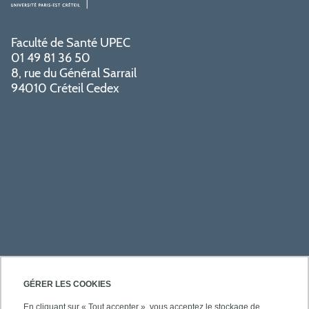
Faculté de Santé UPEC
01 49 81 36 50
8, rue du Général Sarrail
94010 Créteil Cedex
PRATIQUE
GÉRER LES COOKIES
En cliquant sur « Tout accepter », vous acceptez le stockage de