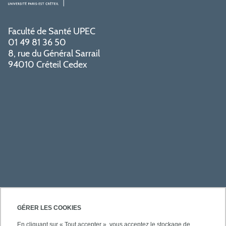
Faculté de Santé UPEC
01 49 81 36 50
8, rue du Général Sarrail
94010 Créteil Cedex
PRATIQUE
GÉRER LES COOKIES
En cliquant sur « Tout accepter », vous acceptez le stockage de