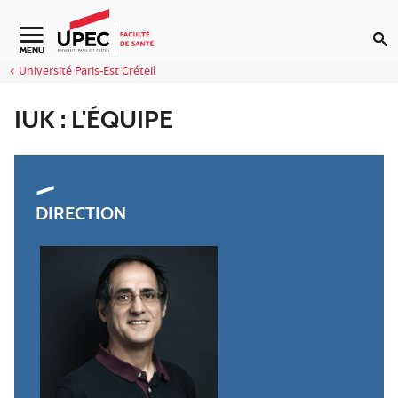
Aller au contenu
Navigation secondaire
MENU
Université Paris-Est Créteil
IUK : L'ÉQUIPE
DIRECTION