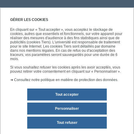
PRATIQUE
GÉRER LES COOKIES
En cliquant sur « Tout accepter », vous acceptez le stockage de
cookies, autres que essentiels et fonctionnels, sur votre appareil pour
ACCÈS RAPIDES
réaliser des mesures d'audience à des fins statistiques ainsi que de
publicités (cookies Tiers). L'université est responsable de traitement
pour le site Internet. Les cookies Tiers sont détaillés par domaine
dans nos mentions légales. En cas de refus ou d'acceptation des
traceurs, vos paramètres seront sauvegardés pour une durée de 6
mois.
SUIVEZ-NOUS
Si vous souhaitez refuser les cookies après les avoir acceptés, vous
pouvez retirer votre consentement en cliquant sur « Personnaliser ».
➜
Consultez notre politique en matière de protection des données.
Tout accepter
Personnaliser
Mentions légales
Plan du site
Tout refuser
Accessibilité des sites de l'UPEC : non conforme