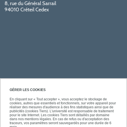
8, rue du Général Sarrail
94010 Créteil Cedex
PRATIQUE
GÉRER LES COOKIES
En cliquant sur « Tout accepter », vous acceptez le stockage de
cookies, autres que essentiels et fonctionnels, sur votre appareil pour
ACCÈS RAPIDES
réaliser des mesures d'audience à des fins statistiques ainsi que de
publicités (cookies Tiers). L'université est responsable de traitement
pour le site Internet. Les cookies Tiers sont détaillés par domaine
dans nos mentions légales. En cas de refus ou d'acceptation des
traceurs, vos paramètres seront sauvegardés pour une durée de 6