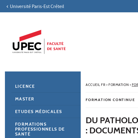
Université Paris-Est Créteil
Aller au contenu
Navigation
Accès directs
Recherche
Navigation secondaire
ACCUEIL FR
›
FORMATION
›
FO
LICENCE
MASTER
FORMATION CONTINUE
ETUDES MÉDICALES
DU PATHOLOG
FORMATIONS
: DOCUMENT
PROFESSIONNELS DE
SANTÉ