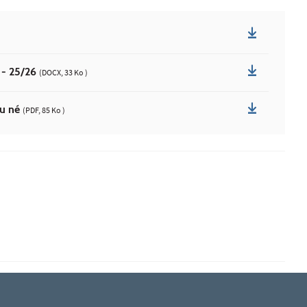
é - 25/26
(DOCX, 33 Ko )
au né
(PDF, 85 Ko )