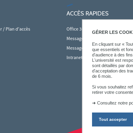
ACCÈS RAPIDES
 / Plan d'accès
Office 365
GÉRER LES COOK
Messagerie des personnels
En cliquant sur « To
Messagerie étudiante
que essentiels et fon
d'audience à des fins 
Intranet des personnels
L'université est resp
sont détaillés par d
d'acceptation des tr
de 6 mois.
Si vous souhaitez re
retirer votre consent
➜
Consultez notre po
Tout accepter