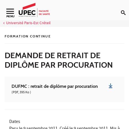
Aller au contenu
Navigation secondaire
MENU
Université Paris-Est Créteil
FORMATION CONTINUE
DEMANDE DE RETRAIT DE
DIPLÔME PAR PROCURATION
DUFMC : retrait de diplôme par procuration
(PDF, 395 Ko )
Dates
Paru le
9 septembre 2011
, Créé le
9 septembre 2011
, Mis à