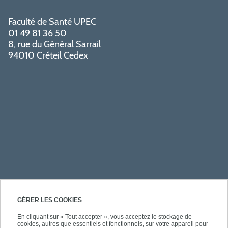
Faculté de Santé UPEC
01 49 81 36 50
8, rue du Général Sarrail
94010 Créteil Cedex
PRATIQUE
GÉRER LES COOKIES
En cliquant sur « Tout accepter », vous acceptez le stockage de
cookies, autres que essentiels et fonctionnels, sur votre appareil pour