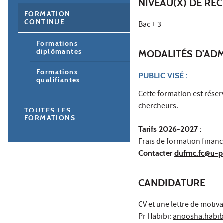
NIVEAU(X) DE RE
FORMATION
CONTINUE
Bac + 3
Formations
diplômantes
MODALITÉS D'AD
Formations
PUBLIC VISÉ :
qualifiantes
Cette formation est rése
chercheurs.
TOUTES LES
FORMATIONS
Tarifs 2026-2027 :
Frais de formation finance
Contacter
dufmc.fc@u-pe
CANDIDATURE
CV et une lettre de motiva
Pr Habibi:
anoosha.habib