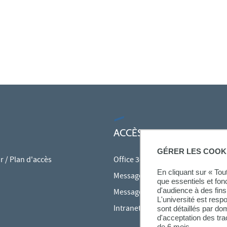
ACCÈS RAPIDES
GÉRER LES COOK
 / Plan d'accès
Office 365
En cliquant sur « To
Messagerie des personnels
que essentiels et fon
d'audience à des fins 
Messagerie étudiante
L'université est resp
Intranet des personnels
sont détaillés par d
d'acceptation des tr
de 6 mois.