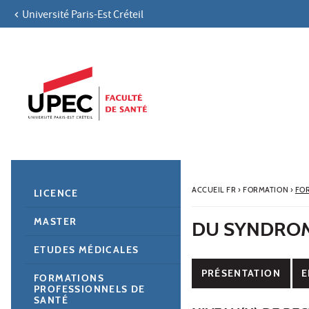
Université Paris-Est Créteil
Aller au contenu
Navigation
Accès directs
Recherche
Navigation secondaire
ACCUEIL FR
›
FORMATION
›
FO
LICENCE
MASTER
DU SYNDROM
ETUDES MÉDICALES
PRÉSENTATION
E
FORMATIONS
PROFESSIONNELS DE
SANTÉ