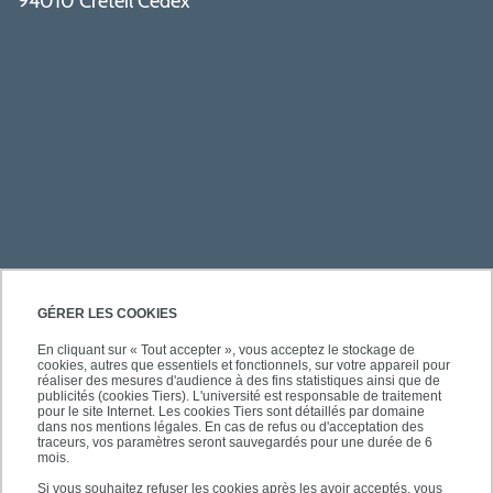
94010 Créteil Cedex
PRATIQUE
GÉRER LES COOKIES
En cliquant sur « Tout accepter », vous acceptez le stockage de
cookies, autres que essentiels et fonctionnels, sur votre appareil pour
ACCÈS RAPIDES
réaliser des mesures d'audience à des fins statistiques ainsi que de
publicités (cookies Tiers). L'université est responsable de traitement
pour le site Internet. Les cookies Tiers sont détaillés par domaine
dans nos mentions légales. En cas de refus ou d'acceptation des
traceurs, vos paramètres seront sauvegardés pour une durée de 6
mois.
SUIVEZ-NOUS
Si vous souhaitez refuser les cookies après les avoir acceptés, vous