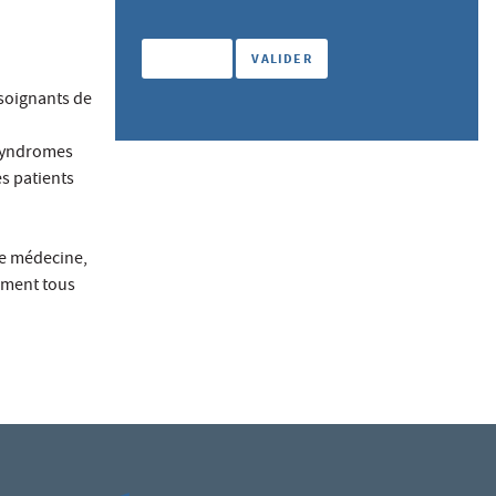
 soignants de
 syndromes
s patients
 de médecine,
nement tous