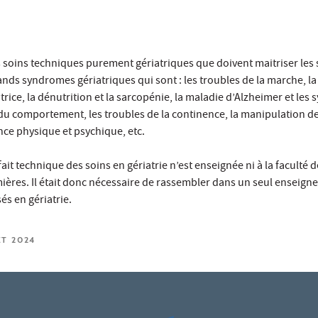
 soins techniques purement gériatriques que doivent maitriser les
rands syndromes gériatriques qui sont : les troubles de la marche, la
ce, la dénutrition et la sarcopénie, la maladie d’Alzheimer et les
du comportement, les troubles de la continence, la manipulation de
e physique et psychique, etc.
ait technique des soins en gériatrie n’est enseignée ni à la faculté
rmières. Il était donc nécessaire de rassembler dans un seul enseig
sés en gériatrie.
ET 2024