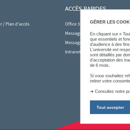
ACCÈS RAPIDES
GÉRER LES COOK
 / Plan d'accès
Office 365
Messagerie des personnels
En cliquant sur « To
que essentiels et fon
Messagerie étudiante
d'audience à des fins 
L'université est resp
Intranet des personnels
sont détaillés par d
d'acceptation des tr
de 6 mois.
Si vous souhaitez re
retirer votre consent
➜
Consultez notre po
Tout accepter