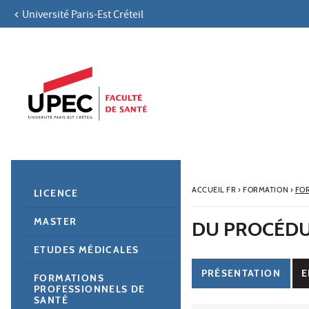
Université Paris-Est Créteil
Aller au contenu
Navigation
Accès directs
Recherche
Navigation secondaire
ACCUEIL FR
›
FORMATION
›
FO
LICENCE
MASTER
DU PROCÉDUR
ETUDES MÉDICALES
PRÉSENTATION
E
FORMATIONS
PROFESSIONNELS DE
SANTÉ