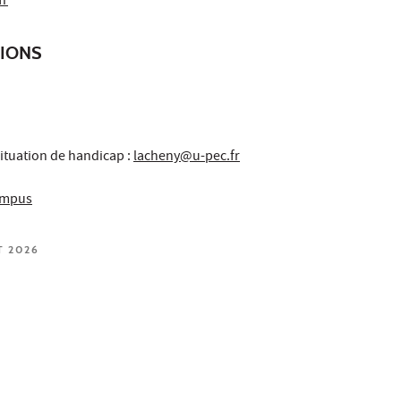
fr
TIONS
ituation de handicap :
lacheny@u-pec.fr
campus
T 2026