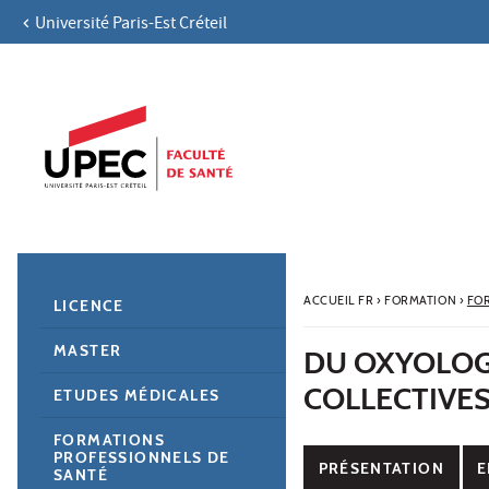
Université Paris-Est Créteil
Aller au contenu
Navigation
Accès directs
Recherche
Navigation secondaire
ACCUEIL FR
›
FORMATION
›
FO
LICENCE
MASTER
DU OXYOLOG
COLLECTIVE
ETUDES MÉDICALES
FORMATIONS
PROFESSIONNELS DE
PRÉSENTATION
E
SANTÉ