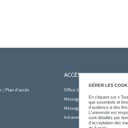
ACCÈS RAPIDES
GÉRER LES COOK
 / Plan d'accès
Office 365
En cliquant sur « To
Messagerie des personnels
que essentiels et fon
d'audience à des fins 
Messagerie étudiante
L'université est resp
Intranet des personnels
sont détaillés par d
d'acceptation des tr
de 6 mois.