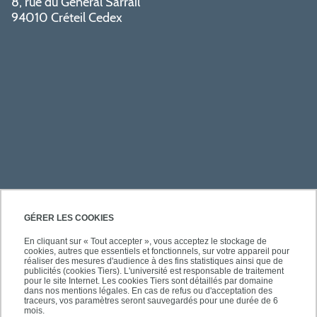
8, rue du Général Sarrail
94010 Créteil Cedex
PRATIQUE
GÉRER LES COOKIES
En cliquant sur « Tout accepter », vous acceptez le stockage de
cookies, autres que essentiels et fonctionnels, sur votre appareil pour
ACCÈS RAPIDES
réaliser des mesures d'audience à des fins statistiques ainsi que de
publicités (cookies Tiers). L'université est responsable de traitement
pour le site Internet. Les cookies Tiers sont détaillés par domaine
dans nos mentions légales. En cas de refus ou d'acceptation des
traceurs, vos paramètres seront sauvegardés pour une durée de 6
mois.