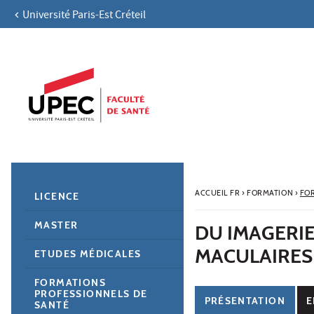
Université Paris-Est Créteil
Aller au contenu
Navigation
Accès directs
Recherche
Navigation secondaire
ACCUEIL FR
›
FORMATION
›
FO
LICENCE
MASTER
DU IMAGERIE
MACULAIRES
ETUDES MÉDICALES
FORMATIONS
PROFESSIONNELS DE
PRÉSENTATION
E
SANTÉ