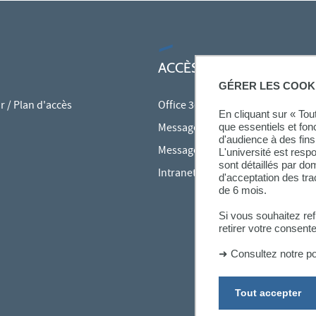
ACCÈS RAPIDES
GÉRER LES COOK
 / Plan d'accès
Office 365
En cliquant sur « To
Messagerie des personnels
que essentiels et fon
d'audience à des fins 
Messagerie étudiante
L'université est resp
sont détaillés par d
Intranet des personnels
d'acceptation des tr
de 6 mois.
Si vous souhaitez re
retirer votre consent
➜
Consultez notre po
Tout accepter