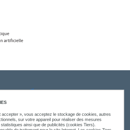
tique
 artificielle
SUIVEZ-NOUS
IES
ut accepter », vous acceptez le stockage de cookies, autres
ctionnels, sur votre appareil pour réaliser des mesures
statistiques ainsi que de publicités (cookies Tiers).
onsable de traitement pour le site Internet. Les cookies Tiers