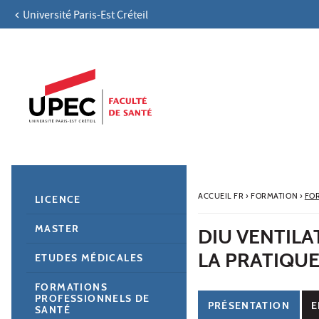
Université Paris-Est Créteil
Aller au contenu
Navigation
Accès directs
Recherche
Navigation secondaire
ACCUEIL FR
›
FORMATION
›
FO
LICENCE
MASTER
DIU VENTILAT
LA PRATIQU
ETUDES MÉDICALES
FORMATIONS
PROFESSIONNELS DE
PRÉSENTATION
E
SANTÉ