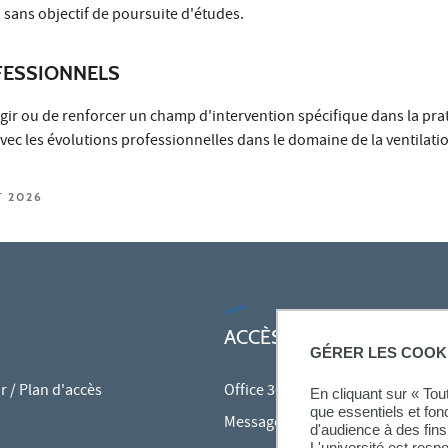
 sans objectif de poursuite d'études.
ESSIONNELS
gir ou de renforcer un champ d'intervention spécifique dans la pra
ec les évolutions professionnelles dans le domaine de la ventilation
T 2026
ACCÈS RAPIDES
GÉRER LES COOK
 / Plan d'accès
Office 365
En cliquant sur « To
que essentiels et fon
Messagerie des personnels
d'audience à des fins 
L'université est resp