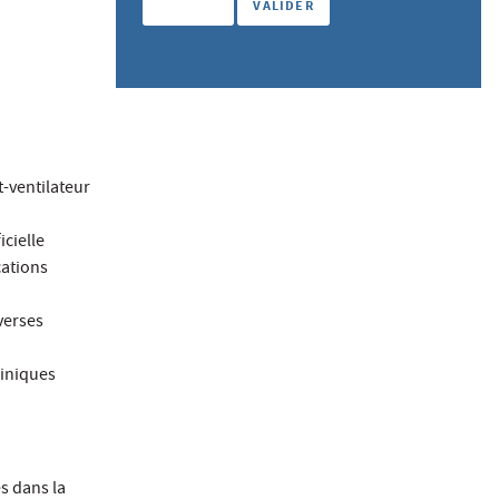
t-ventilateur
icielle
cations
iverses
liniques
s dans la