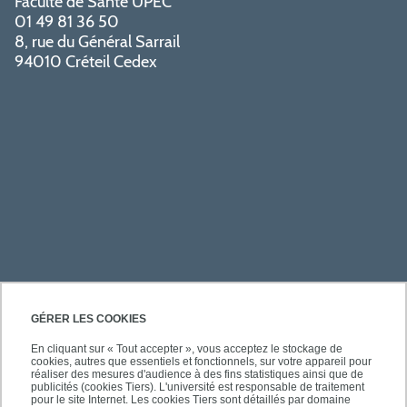
Faculté de Santé UPEC
01 49 81 36 50
8, rue du Général Sarrail
94010 Créteil Cedex
PRATIQUE
GÉRER LES COOKIES
En cliquant sur « Tout accepter », vous acceptez le stockage de
cookies, autres que essentiels et fonctionnels, sur votre appareil pour
ACCÈS RAPIDES
réaliser des mesures d'audience à des fins statistiques ainsi que de
publicités (cookies Tiers). L'université est responsable de traitement
pour le site Internet. Les cookies Tiers sont détaillés par domaine