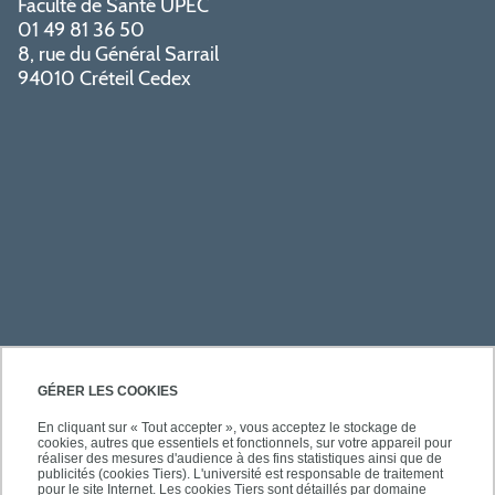
Faculté de Santé UPEC
01 49 81 36 50
8, rue du Général Sarrail
94010 Créteil Cedex
PRATIQUE
GÉRER LES COOKIES
En cliquant sur « Tout accepter », vous acceptez le stockage de
cookies, autres que essentiels et fonctionnels, sur votre appareil pour
ACCÈS RAPIDES
réaliser des mesures d'audience à des fins statistiques ainsi que de
publicités (cookies Tiers). L'université est responsable de traitement
pour le site Internet. Les cookies Tiers sont détaillés par domaine